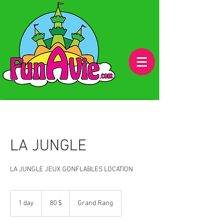
LA JUNGLE
LA JUNGLE JEUX GONFLABLES LOCATION
80 dollars
canadiens
1 day
1
80 $
Grand Rang
d
a