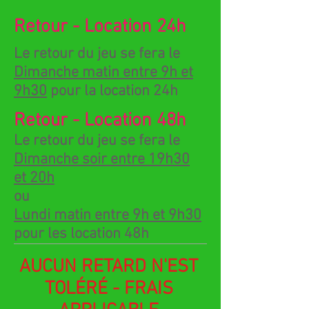
Retour - Location 24h
Le retour du jeu se fera le
Dimanche matin entre 9h et
9h30
pour la location 24h
Retour - Location 48h
Le retour du jeu se fera le
Dimanche soir entre 19h30
et 20h
ou
Lundi matin entre 9h et 9h30
pour les location 48h
AUCUN RETARD N'EST
TOLÉRÉ - FRAIS