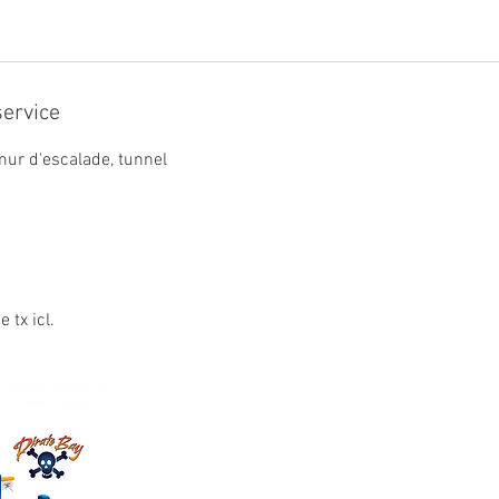
service
 mur d'escalade, tunnel
 tx icl.