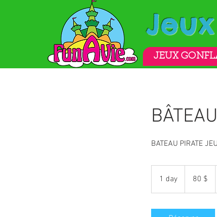
Jeu
JEUX GONFL
BÂTEAU
BATEAU PIRATE JE
80 dollars
canadiens
1 day
1
80 $
d
a