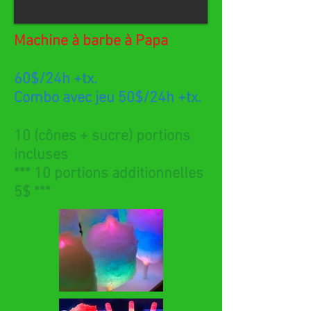
Machine à barbe à Papa
60$/24h
+tx
.
Combo avec jeu 50$/24h
+tx
.
10 (cônes + sucre) portions
incluses
*** 10 portions additionnelles
5$ ***