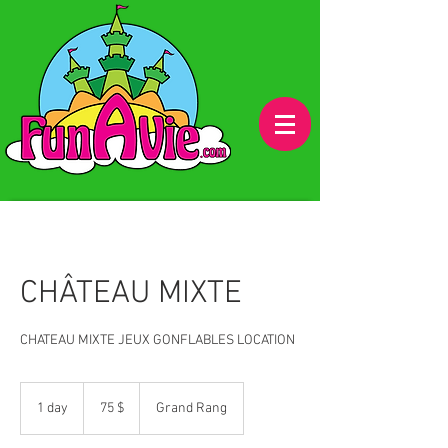
CHÂTEAU MIXTE
CHATEAU MIXTE JEUX GONFLABLES LOCATION
75 dollars
canadiens
1 day
1
75 $
Grand Rang
d
a